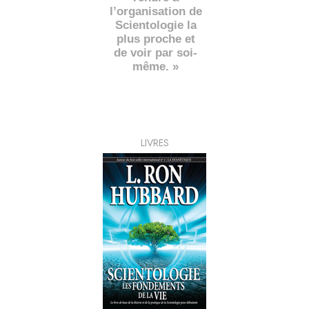
l’organisation de
Scientologie la
plus proche et
de voir par soi-
même. »
LIVRES