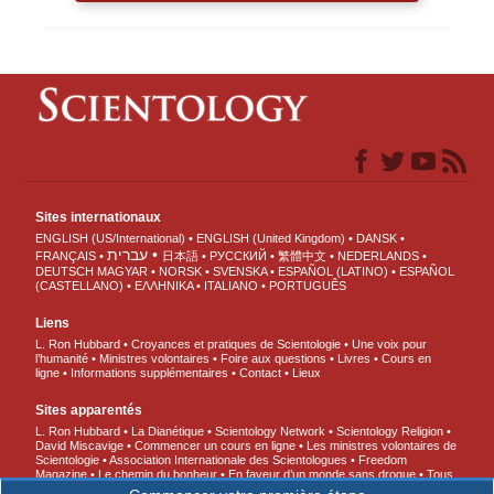
Sites internationaux
ENGLISH (US/International)
ENGLISH (United Kingdom)
DANSK
עברית
FRANÇAIS
日本語
РУССКИЙ
繁體中文
NEDERLANDS
DEUTSCH
MAGYAR
NORSK
SVENSKA
ESPAÑOL (LATINO)
ESPAÑOL
(CASTELLANO)
ΕΛΛΗΝΙΚA
ITALIANO
PORTUGUÊS
Liens
L. Ron Hubbard
Croyances et pratiques de Scientologie
Une voix pour
l’humanité
Ministres volontaires
Foire aux questions
Livres
Cours en
ligne
Informations supplémentaires
Contact
Lieux
Sites apparentés
L. Ron Hubbard
La Dianétique
Scientology Network
Scientology Religion
David Miscavige
Commencer un cours en ligne
Les ministres volontaires de
Scientologie
Association Internationale des Scientologues
Freedom
Magazine
Le chemin du bonheur
En faveur d’un monde sans drogue
Tous
unis pour les droits de l’Homme
Des jeunes pour les droits de l’Homme