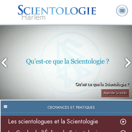
Harlem
À
Qu’est-ce que la
Ministres
Foire aux
notre
L. Ron Hubbard
Livres
Scientologie ?
volontaires
questions
sujet
Qu’est ce que la Scientologie ?
Regarder la vidéo
CROYANCES ET PRATIQUES
Les scientologues et la Scientologie