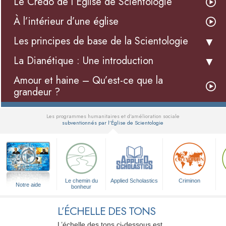
Le Credo de l’Église de Scientologie
À l’intérieur d’une église
Les principes de base de la Scientologie
La Dianétique : Une introduction
Amour et haine – Qu’est-ce que la
grandeur ?
Les programmes humanitaires et d’amélioration sociale
subventionnés par l’Église de Scientologie
▼
Le chemin du
Applied Scholastics
Criminon
Notre aide
bonheur
L’ÉCHELLE DES TONS
L’échelle des tons ci-dessous est