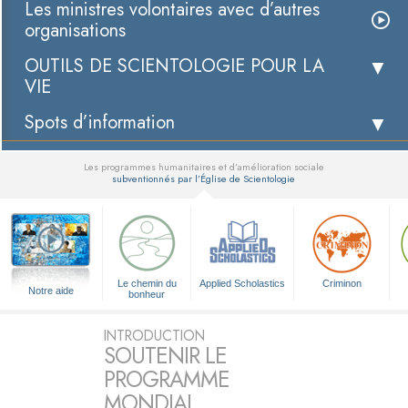
Les ministres volontaires avec d’autres
organisations
OUTILS DE SCIENTOLOGIE POUR LA
VIE
Spots d’information
Les programmes humanitaires et d’amélioration sociale
subventionnés par l’Église de Scientologie
▼
Le chemin du
Applied Scholastics
Criminon
Notre aide
bonheur
INTRODUCTION
SOUTENIR LE
PROGRAMME
MONDIAL