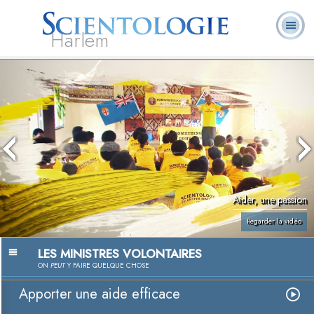
Harlem
À
Qu’est-ce que la
Ministres
Foire aux
notre
L. Ron Hubbard
Livres
Scientologie ?
volontaires
questions
sujet
Aider, une passion
Regarder la vidéo
LES MINISTRES VOLONTAIRES
ON
PEUT
Y FAIRE QUELQUE CHOSE
Apporter une aide efficace