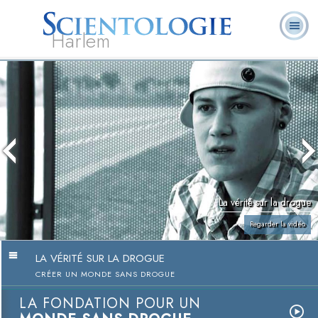
Harlem
À
Qu’est-ce que la
Ministres
Foire aux
notre
L. Ron Hubbard
Livres
Scientologie ?
volontaires
questions
sujet
La vérité sur la drogue
Regarder la vidéo
LA VÉRITÉ SUR LA DROGUE
CRÉER UN MONDE SANS DROGUE
LA FONDATION POUR UN