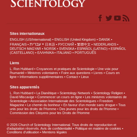
Sites internationaux
ENGLISH (US/International)
ENGLISH (United Kingdom)
DANSK
עברית
FRANÇAIS
日本語
РУССКИЙ
繁體中文
NEDERLANDS
DEUTSCH
MAGYAR
NORSK
SVENSKA
ESPAÑOL (LATINO)
ESPAÑOL
(CASTELLANO)
ΕΛΛΗΝΙΚA
ITALIANO
PORTUGUÊS
Liens
L. Ron Hubbard
Croyances et pratiques de Scientologie
Une voix pour
l’humanité
Ministres volontaires
Foire aux questions
Livres
Cours en
ligne
Informations supplémentaires
Contact
Lieux
Sites apparentés
L. Ron Hubbard
La Dianétique
Scientology Network
Scientology Religion
David Miscavige
Commencer un cours en ligne
Les ministres volontaires de
Scientologie
Association Internationale des Scientologues
Freedom
Magazine
Le chemin du bonheur
En faveur d’un monde sans drogue
Tous
unis pour les droits de l’Homme
Des jeunes pour les droits de l’Homme
Commission des Citoyens pour les Droits de l’Homme
© 2026 Church of Scientology International. Tous droits de reproduction et
d’adaptation réservés.
Avis de confidentialité
•
Politique en matière de cookies
•
Conditions d’utilisation
•
Mentions légales