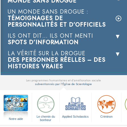
MONDE SANS DROGUE
UN MONDE SANS DROGUE :
TÉMOIGNAGES DE
PERSONNALITÉS ET D’OFFICIELS
ILS ONT DIT… ILS ONT MENTI
SPOTS D’INFORMATION
LA VÉRITÉ SUR LA DROGUE
DES PERSONNES RÉELLES – DES
HISTOIRES VRAIES
Les programmes humanitaires et d’amélioration sociale
subventionnés par l’Église de Scientologie
▼
Le chemin du
Applied Scholastics
Criminon
Notre aide
bonheur