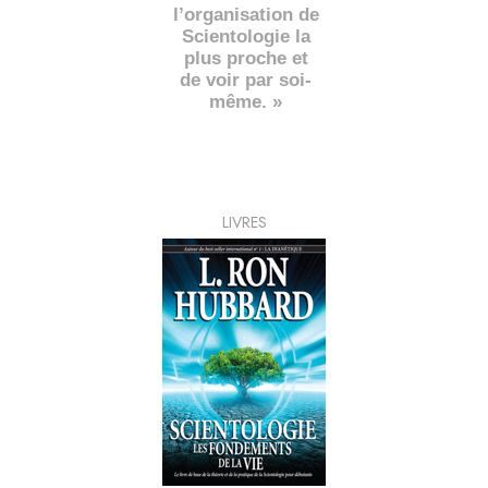
l’organisation de
Scientologie la
plus proche et
de voir par soi-
même. »
LIVRES