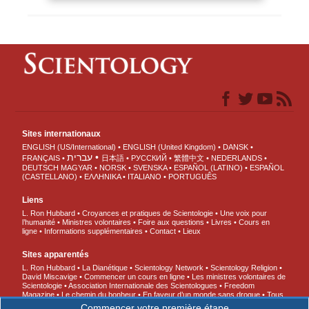
Sites internationaux
ENGLISH (US/International)
ENGLISH (United Kingdom)
DANSK
עברית
FRANÇAIS
日本語
РУССКИЙ
繁體中文
NEDERLANDS
DEUTSCH
MAGYAR
NORSK
SVENSKA
ESPAÑOL (LATINO)
ESPAÑOL
(CASTELLANO)
ΕΛΛΗΝΙΚA
ITALIANO
PORTUGUÊS
Liens
L. Ron Hubbard
Croyances et pratiques de Scientologie
Une voix pour
l’humanité
Ministres volontaires
Foire aux questions
Livres
Cours en
ligne
Informations supplémentaires
Contact
Lieux
Sites apparentés
L. Ron Hubbard
La Dianétique
Scientology Network
Scientology Religion
David Miscavige
Commencer un cours en ligne
Les ministres volontaires de
Scientologie
Association Internationale des Scientologues
Freedom
Magazine
Le chemin du bonheur
En faveur d’un monde sans drogue
Tous
unis pour les droits de l’Homme
Des jeunes pour les droits de l’Homme
Commencer votre première étape