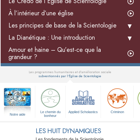
Le Credo de l’Église de Scientologie
À l’intérieur d’une église
Les principes de base de la Scientologie
La Dianétique : Une introduction
Amour et haine – Qu’est-ce que la
grandeur ?
Les programmes humanitaires et d’amélioration sociale
subventionnés par l’Église de Scientologie
▼
Le chemin du
Applied Scholastics
Criminon
Notre aide
bonheur
LES HUIT DYNAMIQUES
Les fondements de la Scientologie