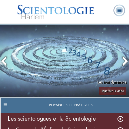
Harlem
À
Qu’est-ce que la
Ministres
Foire aux
notre
L. Ron Hubbard
Livres
Scientologie ?
volontaires
questions
sujet
Les huit dynamics
Regarder la vidéo
CROYANCES ET PRATIQUES
Les scientologues et la Scientologie