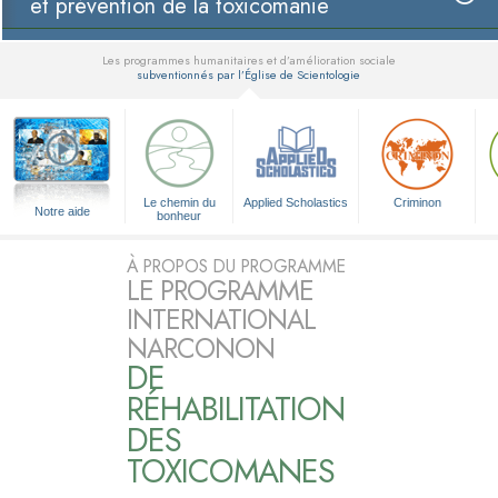
et prévention de la toxicomanie
Les programmes humanitaires et d’amélioration sociale
subventionnés par l’Église de Scientologie
▼
Le chemin du
Applied Scholastics
Criminon
Notre aide
bonheur
À PROPOS DU PROGRAMME
LE PROGRAMME
INTERNATIONAL
NARCONON
DE
RÉHABILITATION
DES
TOXICOMANES