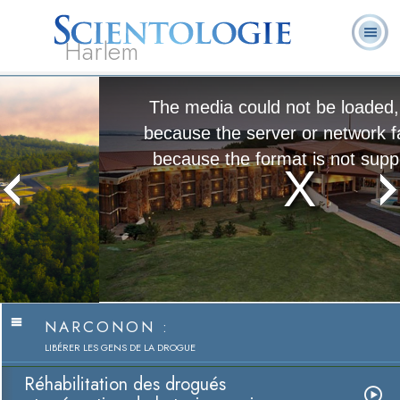
Harlem
À
Qu’est-ce que la
Ministres
Foire aux
notre
L. Ron Hubbard
Livres
Scientologie ?
volontaires
questions
sujet
The media could not be loaded, either
because the server or network failed or
because the format is not supported.
Narconon
Regarder la vidéo
NARCONON :
LIBÉRER LES GENS DE LA DROGUE
Réhabilitation des drogués