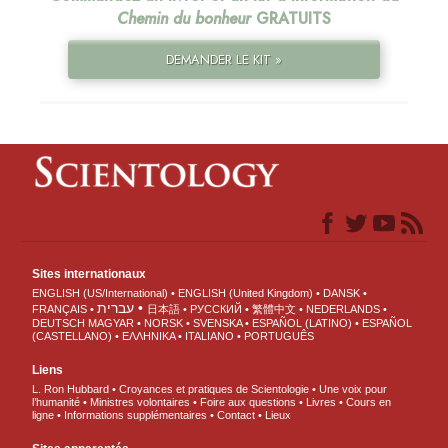
Chemin du bonheur
GRATUITS
DEMANDER LE KIT »
Sites internationaux
ENGLISH (US/International)
ENGLISH (United Kingdom)
DANSK
עברית
FRANÇAIS
日本語
РУССКИЙ
繁體中文
NEDERLANDS
DEUTSCH
MAGYAR
NORSK
SVENSKA
ESPAÑOL (LATINO)
ESPAÑOL
(CASTELLANO)
ΕΛΛΗΝΙΚA
ITALIANO
PORTUGUÊS
Liens
L. Ron Hubbard
Croyances et pratiques de Scientologie
Une voix pour
l’humanité
Ministres volontaires
Foire aux questions
Livres
Cours en
ligne
Informations supplémentaires
Contact
Lieux