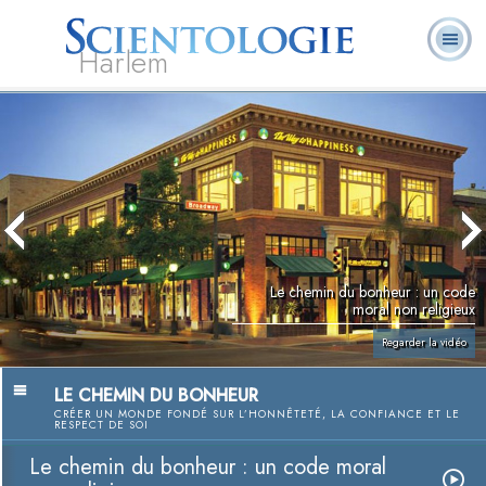
Harlem
À
Qu’est-ce que la
Ministres
Foire aux
notre
L. Ron Hubbard
Livres
Scientologie ?
volontaires
questions
sujet
Le chemin du bonheur : un code
moral non religieux
Regarder la vidéo
LE CHEMIN DU BONHEUR
CRÉER UN MONDE FONDÉ SUR L’HONNÊTETÉ, LA CONFIANCE ET LE
RESPECT DE SOI
Le chemin du bonheur : un code moral