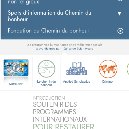
non religieux
Spots d’information du Chemin du
bonheur
Fondation du Chemin du bonheur
Les programmes humanitaires et d’amélioration sociale
subventionnés par l’Église de Scientologie
▼
Le chemin du
Applied Scholastics
Criminon
Notre aide
bonheur
INTRODUCTION
SOUTENIR DES
PROGRAMMES
INTERNATIONAUX
POUR RESTAURER