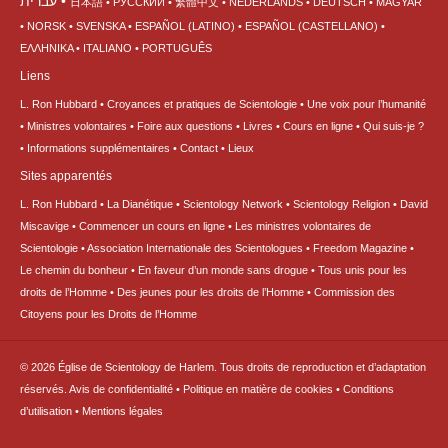
עברית
日本語
РУССКИЙ
繁體中文
NEDERLANDS
DEUTSCH
MAGYAR
NORSK
SVENSKA
ESPAÑOL (LATINO)
ESPAÑOL (CASTELLANO)
ΕΛΛΗΝΙΚA
ITALIANO
PORTUGUÊS
Liens
L. Ron Hubbard
Croyances et pratiques de Scientologie
Une voix pour l’humanité
Ministres volontaires
Foire aux questions
Livres
Cours en ligne
Qui suis-je ?
Informations supplémentaires
Contact
Lieux
Sites apparentés
L. Ron Hubbard
La Dianétique
Scientology Network
Scientology Religion
David
Miscavige
Commencer un cours en ligne
Les ministres volontaires de
Scientologie
Association Internationale des Scientologues
Freedom Magazine
Le chemin du bonheur
En faveur d’un monde sans drogue
Tous unis pour les
droits de l’Homme
Des jeunes pour les droits de l’Homme
Commission des
Citoyens pour les Droits de l’Homme
© 2026
Église de Scientology de Harlem.
Tous droits de reproduction et d’adaptation
réservés.
Avis de confidentialité
•
Politique en matière de cookies
•
Conditions
d’utilisation
•
Mentions légales