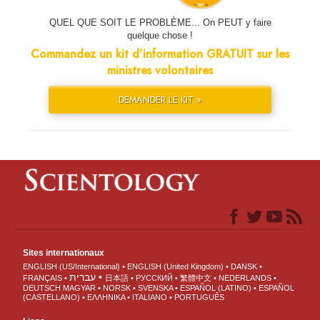
QUEL QUE SOIT LE PROBLÈME... On PEUT y faire
quelque chose !
Commandez un kit d’information GRATUIT sur les
ministres volontaires
DEMANDER LE KIT »
Sites internationaux
ENGLISH (US/International)
ENGLISH (United Kingdom)
DANSK
עברית
FRANÇAIS
日本語
РУССКИЙ
繁體中文
NEDERLANDS
DEUTSCH
MAGYAR
NORSK
SVENSKA
ESPAÑOL (LATINO)
ESPAÑOL
(CASTELLANO)
ΕΛΛΗΝΙΚA
ITALIANO
PORTUGUÊS