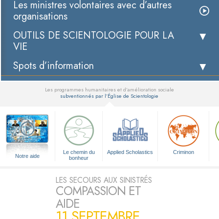
Les ministres volontaires avec d’autres
organisations
OUTILS DE SCIENTOLOGIE POUR LA
VIE
Spots d’information
Les programmes humanitaires et d’amélioration sociale
subventionnés par l’Église de Scientologie
▼
Le chemin du
Applied Scholastics
Criminon
Notre aide
bonheur
LES SECOURS AUX SINISTRÉS
COMPASSION ET
AIDE
11 SEPTEMBRE