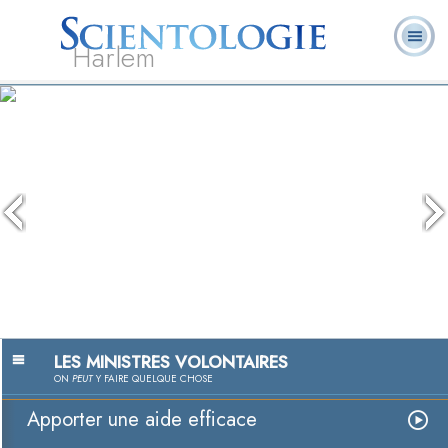
Harlem
À
Qu’est-ce que la
Ministres
Foire aux
notre
L. Ron Hubbard
Livres
Scientologie ?
volontaires
questions
sujet
LES MINISTRES VOLONTAIRES
ON
PEUT
Y FAIRE QUELQUE CHOSE
Apporter une aide efficace