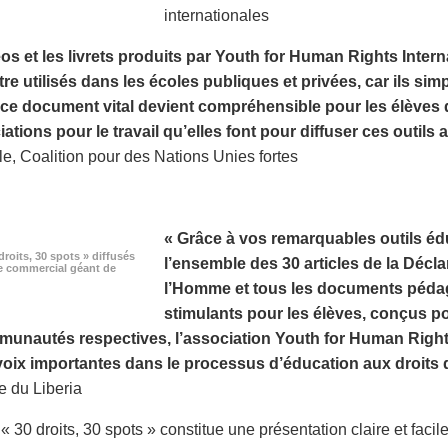
internationales
os et les livrets produits par Youth for Human Rights Inter
re utilisés dans les écoles publiques et privées, car ils simp
ce document vital devient compréhensible pour les élèves de
ations pour le travail qu’elles font pour diffuser ces outils 
le, Coalition pour des Nations Unies fortes
« Grâce à vos remarquables outils édu
droits, 30 spots » diffusés
l’ensemble des 30 articles de la Décla
e commercial géant de
l’Homme et tous les documents pédag
stimulants pour les élèves, conçus p
munautés respectives, l’association Youth for Human Rights
voix importantes dans le processus d’éducation aux droits 
 du Liberia
 30 droits, 30 spots » constitue une présentation claire et facile