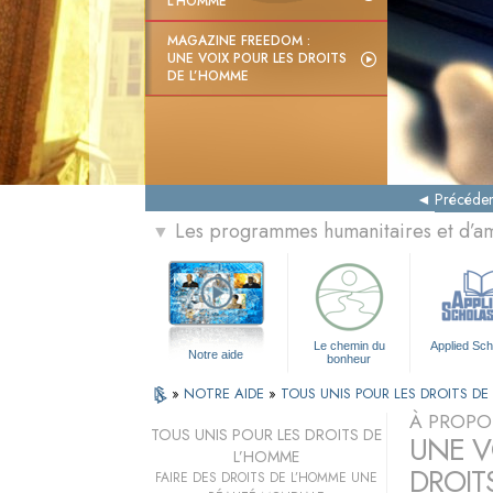
L’HOMME
MAGAZINE FREEDOM :
UNE VOIX POUR LES DROITS
DE L’HOMME
Précéden
Les programmes humanitaires et d’am
▼
Le chemin du
Applied Sch
Notre aide
bonheur
»
NOTRE AIDE
»
TOUS UNIS POUR LES DROITS D
À PROPO
TOUS UNIS POUR LES DROITS DE
UNE VO
L’HOMME
DROIT
FAIRE DES DROITS DE L’HOMME UNE