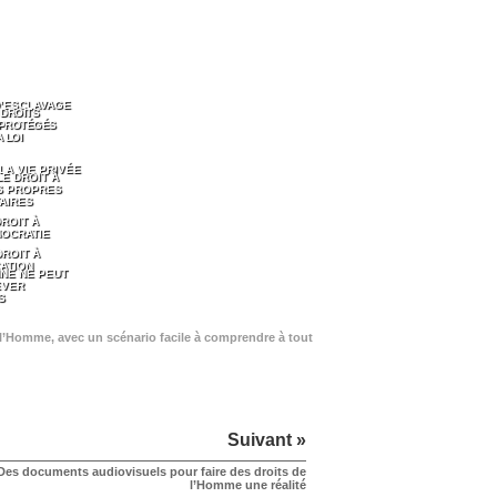
D’ESCLAVAGE
 DROITS
 PROTÉGÉS
 LOI
 LA VIE PRIVÉE
LE DROIT À
S PROPRES
AIRES
DROIT À
MOCRATIE
DROIT À
ATION
NE NE PEUT
EVER
S
de l’Homme, avec un scénario facile à comprendre à tout
Suivant »
Des documents audiovisuels pour faire des droits de
l’Homme une réalité