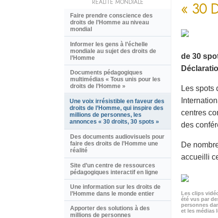
RÉALITÉ MONDIALE
« 30 
Faire prendre conscience des
droits de l’Homme au niveau
mondial
Informer les gens à l’échelle
mondiale au sujet des droits de
de 30 spot
l’Homme
Déclaratio
Documents pédagogiques
multimédias « Tous unis pour les
droits de l’Homme »
Les spots 
Internatio
Une voix irrésistible en faveur des
droits de l’Homme, qui inspire des
centres co
millions de personnes, les
annonces « 30 droits, 30 spots »
des confér
Des documents audiovisuels pour
faire des droits de l’Homme une
De nombreu
réalité
accueilli c
Site d’un centre de ressources
pédagogiques interactif en ligne
Une information sur les droits de
Les clips vidé
l’Homme dans le monde entier
été vus par de
personnes dan
Apporter des solutions à des
et les médias l
millions de personnes