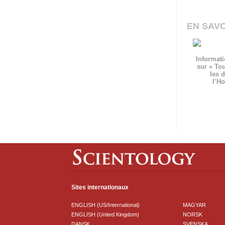
EN SAVO
Informati
sur « To
les d
l’H
Sites internationaux
ENGLISH (US/International)
MAGYAR
ENGLISH (United Kingdom)
NORSK
DANSK
SVENSKA