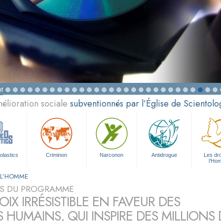
t
élioration sociale
subventionnés par l’Église de Scientolo
olastics
Criminon
Narconon
Antidrogue
Les dro
l’Ho
E L’HOMME
S DU PROGRAMME
IX IRRÉSISTIBLE EN FAVEUR DES
S HUMAINS, QUI INSPIRE DES MILLION