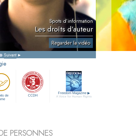
Spots d’information
Les droits d’auteur
Regarder la vidéo
Suivant
gie
Freedom Magazine
▶
its de
CCDH
A Voice for Human Rights
mme
S DE PERSONNES