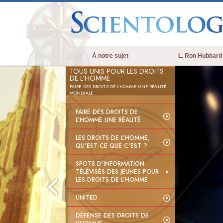
À notre sujet
L. Ron Hubbard
TOUS UNIS POUR LES DROITS
DE L’HOMME
FAIRE DES DROITS DE L’HOMME UNE RÉALITÉ
MONDIALE
FAIRE DES DROITS DE
L’HOMME UNE RÉALITÉ
LES DROITS DE L’HOMME,
QU’EST-CE QUE C’EST ?
SPOTS D’INFORMATION
TÉLÉVISÉS DES JEUNES POUR
LES DROITS DE L’HOMME
UNITED
DÉFENSE DES DROITS DE