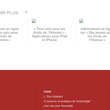
IR PLUS
ons en ligne
« Tous unis pour les
Informations en li
us unis pour
droits de l’Homme » -
sur « Des jeunes p
roits de
Applications pour iPad
les droits de
omme »
et iPhone
l’Homme »
Liens
L. Ron Hubbard
Croyances et pratiques de Scientologie
Une voix pour l’humanité