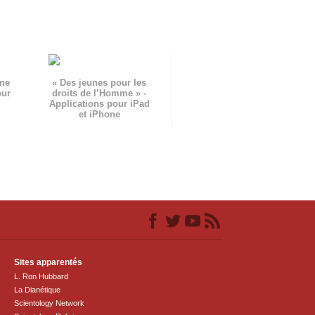
gne
« Des jeunes pour les
our
droits de l’Homme » -
Applications pour iPad
et iPhone
Sites apparentés
L. Ron Hubbard
La Dianétique
Scientology Network