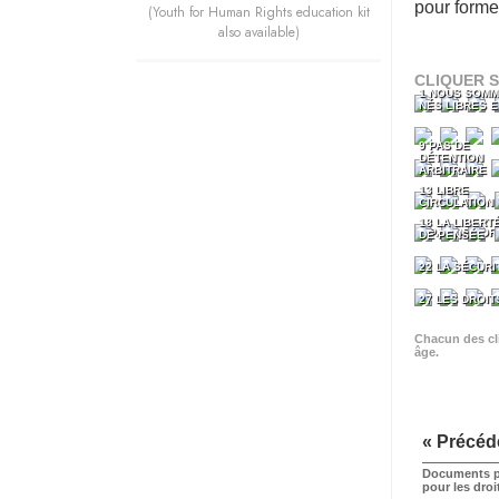
pour forme
(Youth for Human Rights education kit
also available)
CLIQUER S
1 NOUS SOMM
NÉS LIBRES 
9 PAS DE
DÉTENTION
ARBITRAIRE
13 LIBRE
CIRCULATION
18 LA LIBERT
5 PAS DE TO
DE PENSÉE
22 LA SÉCURI
27 LES DROIT
Chacun des cli
âge.
« Précéd
Documents p
pour les dro