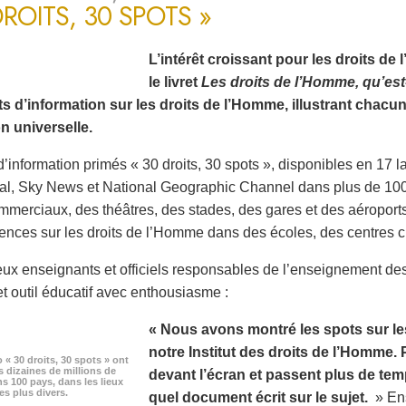
DROITS, 30 SPOTS »
L’intérêt croissant pour les droits d
le livret
Les droits de l’Homme, qu’est
s d’information sur les droits de l’Homme, illustrant chacu
n universelle.
d’information primés « 30 droits, 30 spots », disponibles en 17 
nal, Sky News et National Geographic Channel dans plus de 100 
mmerciaux, des théâtres, des stades, des gares et des aéroports
ences sur les droits de l’Homme dans des écoles, des centres cul
x enseignants et officiels responsables de l’enseignement de
et outil éducatif avec enthousiasme :
« Nous avons montré les spots sur le
notre Institut des droits de l’Homme. 
o « 30 droits, 30 spots » ont
s dizaines de millions de
devant l’écran et passent plus de te
s 100 pays, dans les lieux
es plus divers.
quel document écrit sur le sujet.
» Ens