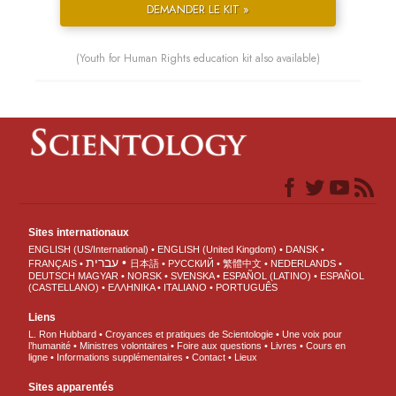
DEMANDER LE KIT »
(Youth for Human Rights education kit also available)
Sites internationaux
ENGLISH (US/International)
ENGLISH (United Kingdom)
DANSK
עברית
FRANÇAIS
日本語
РУССКИЙ
繁體中文
NEDERLANDS
DEUTSCH
MAGYAR
NORSK
SVENSKA
ESPAÑOL (LATINO)
ESPAÑOL
(CASTELLANO)
ΕΛΛΗΝΙΚA
ITALIANO
PORTUGUÊS
Liens
L. Ron Hubbard
Croyances et pratiques de Scientologie
Une voix pour
l’humanité
Ministres volontaires
Foire aux questions
Livres
Cours en
ligne
Informations supplémentaires
Contact
Lieux
Sites apparentés