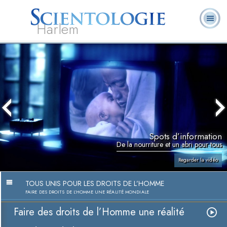
Harlem
À
Qu’est-ce que la
Ministres
Foire aux
notre
L. Ron Hubbard
Livres
Scientologie ?
volontaires
questions
sujet
Spots d’information
De la nourriture et un abri pour tous
Regarder la vidéo
TOUS UNIS POUR LES DROITS DE L’HOMME
FAIRE DES DROITS DE L’HOMME UNE RÉALITÉ MONDIALE
Faire des droits de l’Homme une réalité