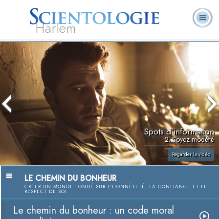
Harlem
À
Qu’est-ce que la
Ministres
Foire aux
notre
L. Ron Hubbard
Livres
Scientologie ?
volontaires
questions
sujet
Spots d’information
2. Soyez modéré
Regarder la vidéo
LE CHEMIN DU BONHEUR
CRÉER UN MONDE FONDÉ SUR L’HONNÊTETÉ, LA CONFIANCE ET LE
RESPECT DE SOI
Le chemin du bonheur : un code moral