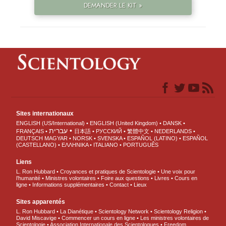
DEMANDER LE KIT »
Sites internationaux
ENGLISH (US/International)
ENGLISH (United Kingdom)
DANSK
עברית
FRANÇAIS
日本語
РУССКИЙ
繁體中文
NEDERLANDS
DEUTSCH
MAGYAR
NORSK
SVENSKA
ESPAÑOL (LATINO)
ESPAÑOL
(CASTELLANO)
ΕΛΛΗΝΙΚA
ITALIANO
PORTUGUÊS
Liens
L. Ron Hubbard
Croyances et pratiques de Scientologie
Une voix pour
l’humanité
Ministres volontaires
Foire aux questions
Livres
Cours en
ligne
Informations supplémentaires
Contact
Lieux
Sites apparentés
L. Ron Hubbard
La Dianétique
Scientology Network
Scientology Religion
David Miscavige
Commencer un cours en ligne
Les ministres volontaires de
Scientologie
Association Internationale des Scientologues
Freedom