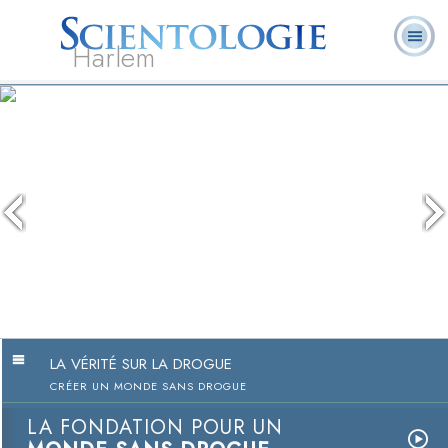
Harlem
À
Qu’est-ce que la
Ministres
Foire aux
notre
L. Ron Hubbard
Livres
Scientologie ?
volontaires
questions
sujet
LA VÉRITÉ SUR LA DROGUE
CRÉER UN MONDE SANS DROGUE
LA FONDATION POUR UN