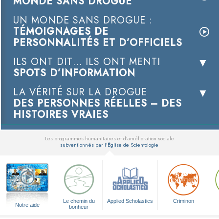
MONDE SANS DROGUE
UN MONDE SANS DROGUE :
TÉMOIGNAGES DE
PERSONNALITÉS ET D’OFFICIELS
ILS ONT DIT… ILS ONT MENTI
SPOTS D’INFORMATION
LA VÉRITÉ SUR LA DROGUE
DES PERSONNES RÉELLES – DES
HISTOIRES VRAIES
Les programmes humanitaires et d’amélioration sociale
subventionnés par l’Église de Scientologie
▼
Le chemin du
Applied Scholastics
Criminon
Notre aide
bonheur