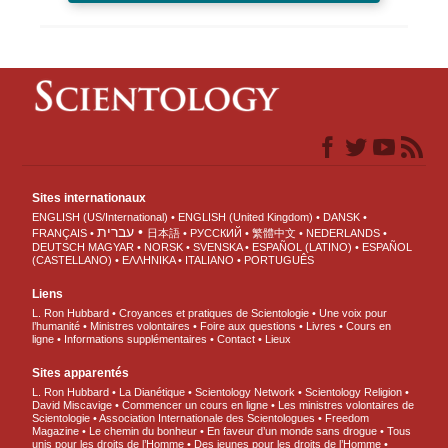
Sites internationaux
ENGLISH (US/International)
ENGLISH (United Kingdom)
DANSK
עברית
FRANÇAIS
日本語
РУССКИЙ
繁體中文
NEDERLANDS
DEUTSCH
MAGYAR
NORSK
SVENSKA
ESPAÑOL (LATINO)
ESPAÑOL
(CASTELLANO)
ΕΛΛΗΝΙΚA
ITALIANO
PORTUGUÊS
Liens
L. Ron Hubbard
Croyances et pratiques de Scientologie
Une voix pour
l’humanité
Ministres volontaires
Foire aux questions
Livres
Cours en
ligne
Informations supplémentaires
Contact
Lieux
Sites apparentés
L. Ron Hubbard
La Dianétique
Scientology Network
Scientology Religion
David Miscavige
Commencer un cours en ligne
Les ministres volontaires de
Scientologie
Association Internationale des Scientologues
Freedom
Magazine
Le chemin du bonheur
En faveur d’un monde sans drogue
Tous
unis pour les droits de l’Homme
Des jeunes pour les droits de l’Homme