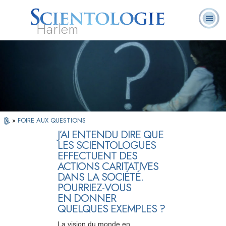
Harlem
À
Qu’est-ce que la
Ministres
Foire aux
notre
L. Ron Hubbard
Livres
Scientologie ?
volontaires
questions
sujet
»
FOIRE AUX QUESTIONS
J’AI ENTENDU DIRE QUE
LES SCIENTOLOGUES
EFFECTUENT DES
ACTIONS CARITATIVES
DANS LA SOCIÉTÉ.
POURRIEZ-VOUS
EN DONNER
QUELQUES EXEMPLES ?
La vision du monde en