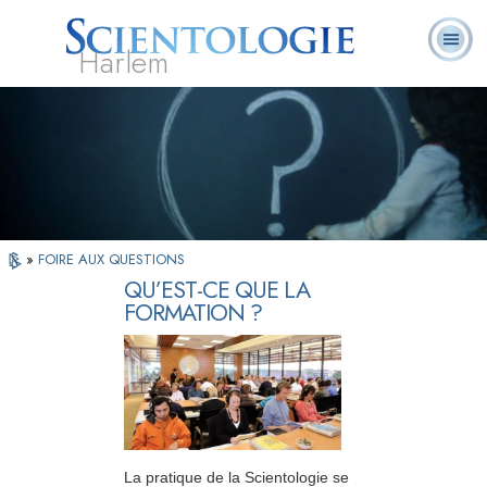
Harlem
À
Qu’est-ce que la
Ministres
Foire aux
notre
L. Ron Hubbard
Livres
Scientologie ?
volontaires
questions
sujet
»
FOIRE AUX QUESTIONS
QU’EST-CE QUE LA
FORMATION ?
La pratique de la Scientologie se