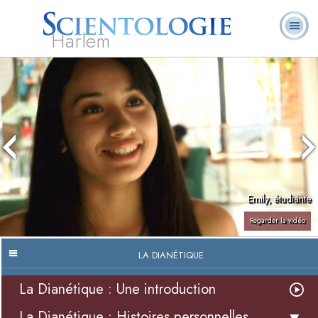
Harlem
À
Qu’est-ce que la
Ministres
Foire aux
notre
L. Ron Hubbard
Livres
Scientologie ?
volontaires
questions
sujet
Emily, étudiante
Regarder la vidéo
LA DIANÉTIQUE
La Dianétique : Une introduction
La Dianétique : Histoires personnelles