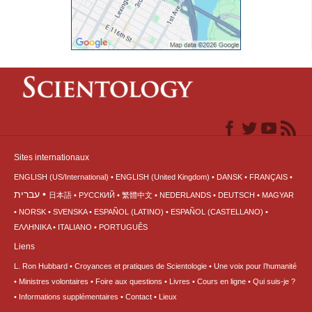
Sites internationaux
ENGLISH (US/International)
ENGLISH (United Kingdom)
DANSK
FRANÇAIS
עברית
日本語
РУССКИЙ
繁體中文
NEDERLANDS
DEUTSCH
MAGYAR
NORSK
SVENSKA
ESPAÑOL (LATINO)
ESPAÑOL (CASTELLANO)
ΕΛΛΗΝΙΚA
ITALIANO
PORTUGUÊS
Liens
L. Ron Hubbard
Croyances et pratiques de Scientologie
Une voix pour l’humanité
Ministres volontaires
Foire aux questions
Livres
Cours en ligne
Qui suis-je ?
Informations supplémentaires
Contact
Lieux