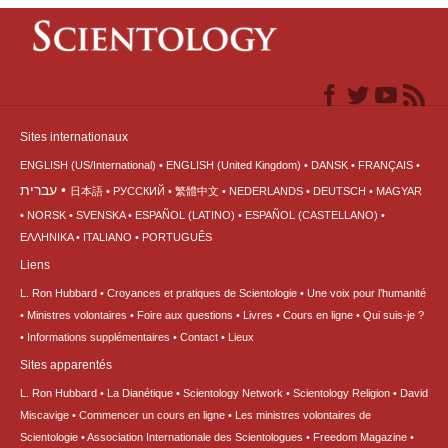
Sites internationaux
ENGLISH (US/International)
ENGLISH (United Kingdom)
DANSK
FRANÇAIS
עברית
日本語
РУССКИЙ
繁體中文
NEDERLANDS
DEUTSCH
MAGYAR
NORSK
SVENSKA
ESPAÑOL (LATINO)
ESPAÑOL (CASTELLANO)
ΕΛΛΗΝΙΚA
ITALIANO
PORTUGUÊS
Liens
L. Ron Hubbard
Croyances et pratiques de Scientologie
Une voix pour l’humanité
Ministres volontaires
Foire aux questions
Livres
Cours en ligne
Qui suis-je ?
Informations supplémentaires
Contact
Lieux
Sites apparentés
L. Ron Hubbard
La Dianétique
Scientology Network
Scientology Religion
David
Miscavige
Commencer un cours en ligne
Les ministres volontaires de
Scientologie
Association Internationale des Scientologues
Freedom Magazine