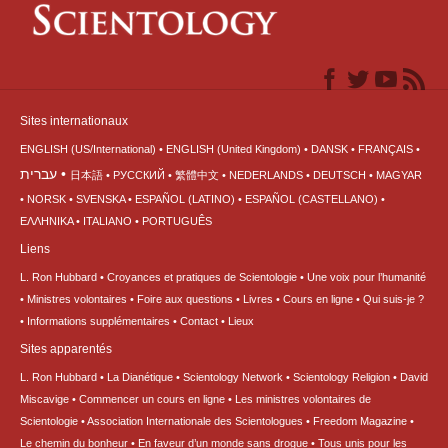
Sites internationaux
ENGLISH (US/International)
ENGLISH (United Kingdom)
DANSK
FRANÇAIS
עברית
日本語
РУССКИЙ
繁體中文
NEDERLANDS
DEUTSCH
MAGYAR
NORSK
SVENSKA
ESPAÑOL (LATINO)
ESPAÑOL (CASTELLANO)
ΕΛΛΗΝΙΚA
ITALIANO
PORTUGUÊS
Liens
L. Ron Hubbard
Croyances et pratiques de Scientologie
Une voix pour l’humanité
Ministres volontaires
Foire aux questions
Livres
Cours en ligne
Qui suis-je ?
Informations supplémentaires
Contact
Lieux
Sites apparentés
L. Ron Hubbard
La Dianétique
Scientology Network
Scientology Religion
David
Miscavige
Commencer un cours en ligne
Les ministres volontaires de
Scientologie
Association Internationale des Scientologues
Freedom Magazine
Le chemin du bonheur
En faveur d’un monde sans drogue
Tous unis pour les