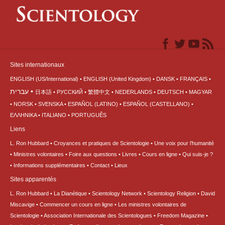
Sites internationaux
ENGLISH (US/International)
ENGLISH (United Kingdom)
DANSK
FRANÇAIS
עברית
日本語
РУССКИЙ
繁體中文
NEDERLANDS
DEUTSCH
MAGYAR
NORSK
SVENSKA
ESPAÑOL (LATINO)
ESPAÑOL (CASTELLANO)
ΕΛΛΗΝΙΚA
ITALIANO
PORTUGUÊS
Liens
L. Ron Hubbard
Croyances et pratiques de Scientologie
Une voix pour l’humanité
Ministres volontaires
Foire aux questions
Livres
Cours en ligne
Qui suis-je ?
Informations supplémentaires
Contact
Lieux
Sites apparentés
L. Ron Hubbard
La Dianétique
Scientology Network
Scientology Religion
David
Miscavige
Commencer un cours en ligne
Les ministres volontaires de
Scientologie
Association Internationale des Scientologues
Freedom Magazine